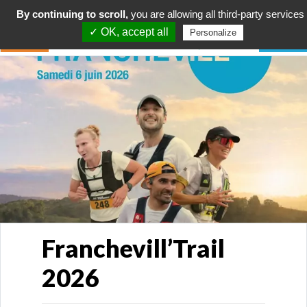
By continuing to scroll,
you are allowing all third-party services
✓ OK, accept all
Personalize
Franchevill’Trail
2026