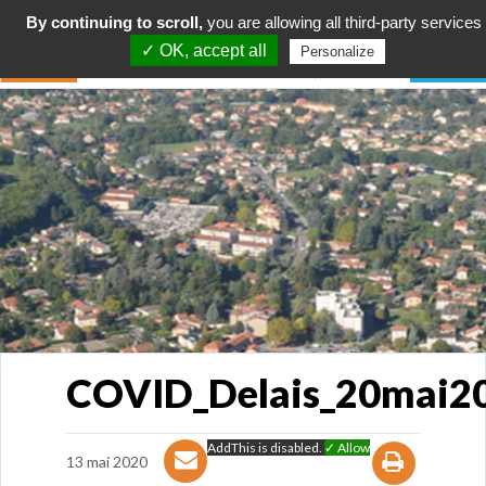
By continuing to scroll,
you are allowing all third-party services
✓ OK, accept all
Personalize
COVID_Delais_20mai2
AddThis is disabled.
✓ Allow
13 mai 2020