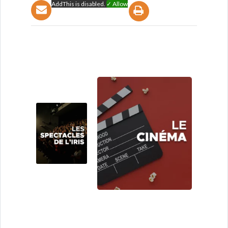
AddThis is disabled.
✓ Allow