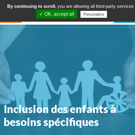
By continuing to scroll,
you are allowing all third-party services
✓ OK, accept all
Personalize
Inclusion des enfants à
besoins spécifiques