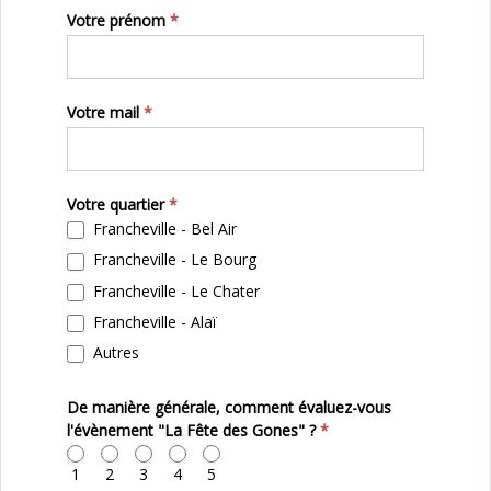
avis
Votre prénom
*
nous
intéresse
Votre mail
*
!
Votre quartier
*
Francheville - Bel Air
Francheville - Le Bourg
Francheville - Le Chater
Francheville - Alaï
Autres
Autres
De manière générale, comment évaluez-vous
l'évènement "La Fête des Gones" ?
*
1
2
3
4
5