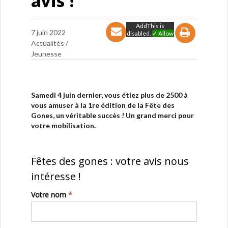
avis !
AddThis is
7 juin 2022
disabled.
✓ Allow
Actualités /
Jeunesse
Samedi 4 juin dernier, vous étiez plus de 2500 à
vous amuser à la 1re édition de la Fête des
Gones, un véritable succès ! Un grand merci pour
votre mobilisation.
Fêtes
Fêtes des gones : votre avis nous
des
intéresse !
gones
Votre nom
*
:
votre