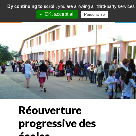
By continuing to scroll,
you are allowing all third-party services
✓ OK, accept all
Personalize
Réouverture
progressive des