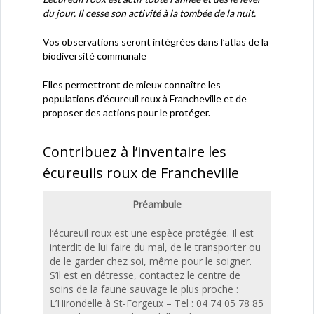
du jour. Il cesse son activité à la tombée de la nuit.
Vos observations seront intégrées dans l’atlas de la
biodiversité communale
Elles permettront de mieux connaître les
populations d’écureuil roux à Francheville et de
proposer des actions pour le protéger.
Contribuez
Contribuez à l’inventaire les
à
écureuils roux de Francheville
l’inventaire
Préambule
les
écureuils
l’écureuil roux est une espèce protégée. Il est
interdit de lui faire du mal, de le transporter ou
roux
de le garder chez soi, même pour le soigner.
S’il est en détresse, contactez le centre de
de
soins de la faune sauvage le plus proche :
Francheville
L’Hirondelle à St-Forgeux – Tel : 04 74 05 78 85