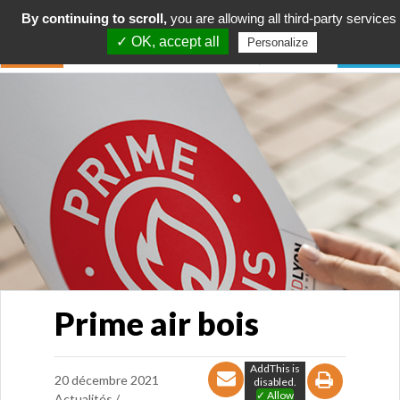
By continuing to scroll,
you are allowing all third-party services
✓ OK, accept all
Personalize
Prime air bois
AddThis is
20 décembre 2021
disabled.
✓ Allow
Actualités /