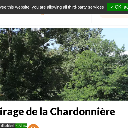
wse this website, you are allowing all third-party services
✓ OK, ac
Informations travaux
irage de la Chardonnière
 disabled.
✓ Allow