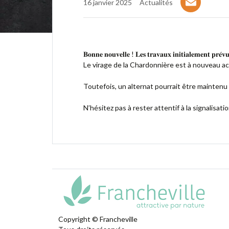
16 janvier 2025
Actualités
𝐁𝐨𝐧𝐧𝐞 𝐧𝐨𝐮𝐯𝐞𝐥𝐥𝐞 ! 𝐋𝐞𝐬 𝐭𝐫𝐚𝐯𝐚𝐮𝐱 𝐢𝐧𝐢𝐭𝐢𝐚𝐥𝐞𝐦𝐞𝐧𝐭 𝐩𝐫𝐞́𝐯
Le virage de la Chardonnière est à nouveau acc
Toutefois, un alternat pourrait être maintenu p
N’hésitez pas à rester attentif à la signalisat
Copyright © Francheville