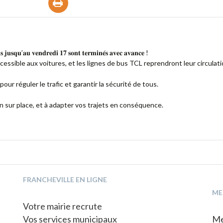
𝐬 𝐣𝐮𝐬𝐪𝐮’𝐚𝐮 𝐯𝐞𝐧𝐝𝐫𝐞𝐝𝐢 𝟏𝟕 𝐬𝐨𝐧𝐭 𝐭𝐞𝐫𝐦𝐢𝐧𝐞́𝐬 𝐚𝐯𝐞𝐜 𝐚𝐯𝐚𝐧𝐜𝐞 !
essible aux voitures, et les lignes de bus TCL reprendront leur circulat
our réguler le trafic et garantir la sécurité de tous.
ion sur place, et à adapter vos trajets en conséquence.
FRANCHEVILLE EN LIGNE
ME
Votre mairie recrute
Vos services municipaux
Me