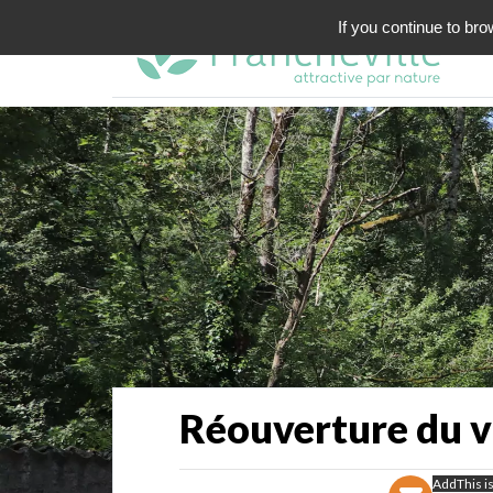
If you continue to bro
Réouverture du v
AddThis is