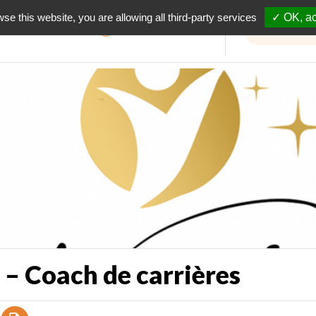
wse this website, you are allowing all third-party services
✓ OK, ac
Informations travaux
 – Coach de carrières