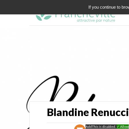
If you continue to bro
Blandine Renucci
AddThis is disabled.
✓ Allow