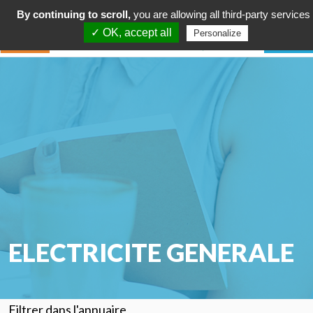
By continuing to scroll,
you are allowing all third-party services
✓ OK, accept all
Personalize
ELECTRICITE GENERALE
Filtrer dans l'annuaire