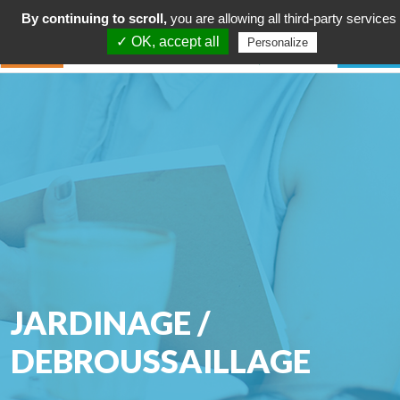
By continuing to scroll,
you are allowing all third-party services
✓ OK, accept all
Personalize
JARDINAGE /
DEBROUSSAILLAGE