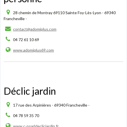
28 chemin de Montray 69110 Sainte Foy-Lès-Lyon - 69340
Francheville -
contact@adomiplus.com
04 72 61 10 69
www.adomiplus69.com
Déclic jardin
17 rue des Arpinières - 69340 Francheville -
04 78 59 35 70
www.c-psarldeclicjardin.fr