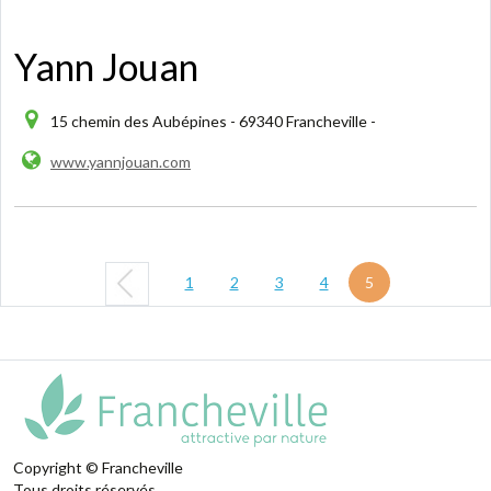
Yann Jouan
15 chemin des Aubépines - 69340 Francheville -
www.yannjouan.com
1
2
3
4
5
Copyright © Francheville
Tous droits réservés