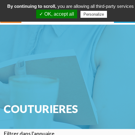
By continuing to scroll,
you are allowing all third-party services
✓ OK, accept all
Personalize
COUTURIERES
Filtrer dans l'annuaire