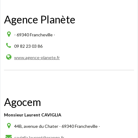
Agence Planète
- 69340 Francheville -
09 82 23 03 86
www.agence-planete.fr
Agocem
Monsieur Laurent CAVIGLIA
44B, avenue du Chater - 69340 Francheville -
caviglia.laurent@orange.fr