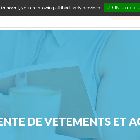
to scroll,
you are allowing all third-party services
✓ OK, accept a
Informations travaux
ENTE DE VETEMENTS ET A