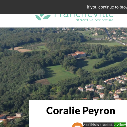
If you continue to bro
Coralie Peyron
AddThis is disabled.
✓ Allow