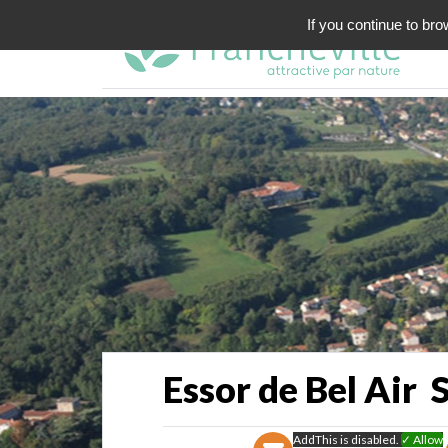
If you continue to bro
Essor de Bel Air 
AddThis is disabled.
✓ Allow