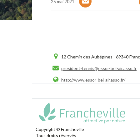
25 mai 2021
12 Chemin des Aubépines - 69340 Franch
president-tennis@essor-bel-air.asso.fr
http://www.essor-bel-air.asso.fr/
Copyright © Francheville
Tous droits réservés