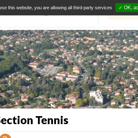
wse this website, you are allowing all third-party services
✓ OK, ac
Informations travaux
 Section Tennis