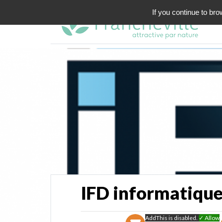
If you continue to bro
IFD informatiqu
AddThis is disabled.
✓ Allow