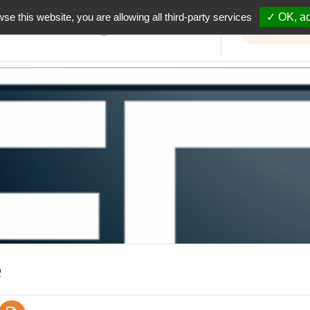
wse this website, you are allowing all third-party services
✓ OK, ac
Informations travaux
e