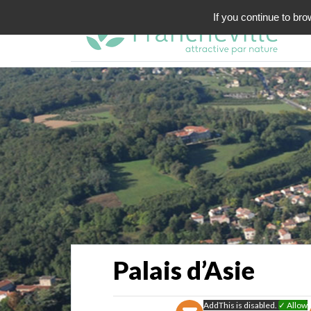
If you continue to bro
Palais d’Asie
AddThis is disabled.
✓ Allow