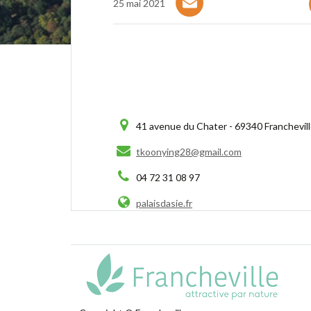
25 mai 2021
41 avenue du Chater - 69340 Franchevill
tkoonying28@gmail.com
04 72 31 08 97
palaisdasie.fr