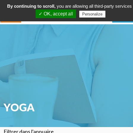
By continuing to scroll,
you are allowing all third-party services
✓ OK, accept all
Personalize
YOGA
Filtrer dans l'annuaire