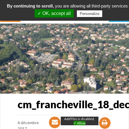
By continuing to scroll,
you are allowing all third-party services
✓ OK, accept all
Personalize
cm_francheville_18_d
AddThis is disabled.
6 décembre
✓ Allow
2017