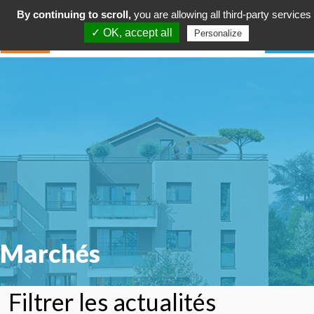
By continuing to scroll,
you are allowing all third-party services
✓ OK, accept all
Personalize
Marchés
Filtrer les actualités