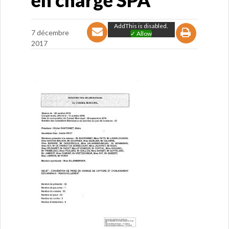
en charge SPA
AddThis is disabled.
7 décembre
✓ Allow
2017