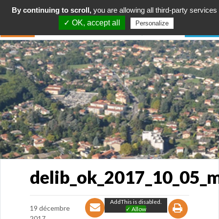
By continuing to scroll,
you are allowing all third-party services
✓ OK, accept all
Personalize
delib_ok_2017_10_05_ma
AddThis is disabled.
19 décembre
✓ Allow
2017