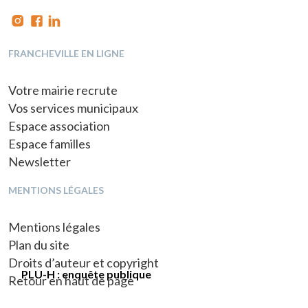
FRANCHEVILLE EN LIGNE
Votre mairie recrute
Vos services municipaux
Espace association
Espace familles
Newsletter
MENTIONS LÉGALES
Mentions légales
Plan du site
Droits d’auteur et copyright
Commémoration de la victoire du 8
Réunion de quartier au Bourg
Réunion de quartier au Châter
Réunion de quartier à Bel Air
Nouveaux arrivants
PLU-H : enquête publique
Retour en haut de page
mai 1945