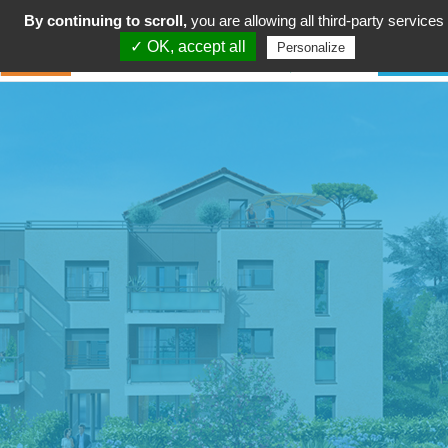
By continuing to scroll,
you are allowing all third-party services
✓ OK, accept all
Personalize
Citoyenneté