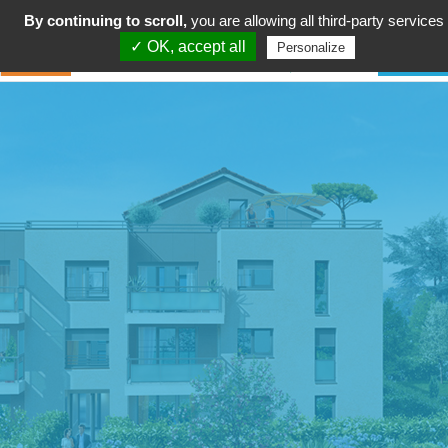
By continuing to scroll,
you are allowing all third-party services
✓ OK, accept all
Personalize
Commémoration