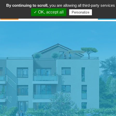
By continuing to scroll,
you are allowing all third-party services
✓ OK, accept all
Personalize
petite
enfance/jeunesse