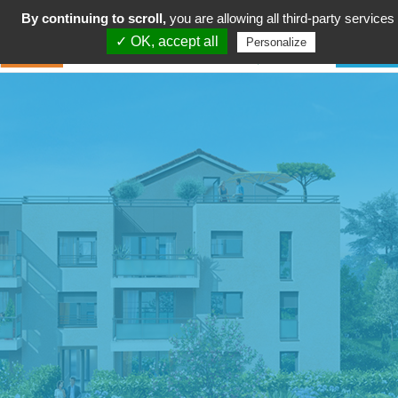
By continuing to scroll,
you are allowing all third-party services
✓ OK, accept all
Personalize
service municipal