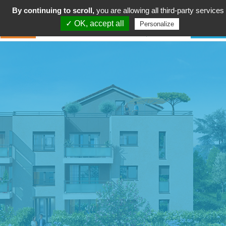
By continuing to scroll,
you are allowing all third-party services
✓ OK, accept all
Personalize
vie associative