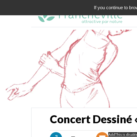
If you continue to bro
Concert Dessiné «
AddThis is disabl
3