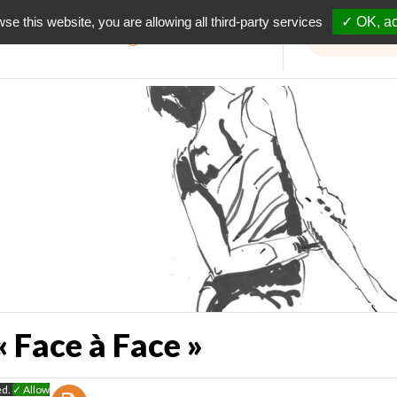
wse this website, you are allowing all third-party services
✓ OK, ac
Informations travaux
 Face à Face »
ed.
✓ Allow