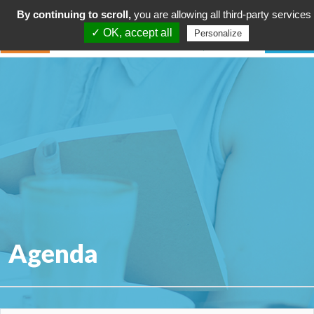
By continuing to scroll,
you are allowing all third-party services
✓ OK, accept all
Personalize
Agenda