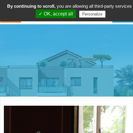
By continuing to scroll,
you are allowing all third-party services
✓ OK, accept all
Personalize