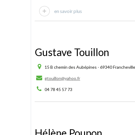
en savoir plus
Gustave Touillon
15 B chemin des Aubépines - 69340 Francheville
gtouillon@yahoo.fr
04 78 45 57 73
Hélène Poupon