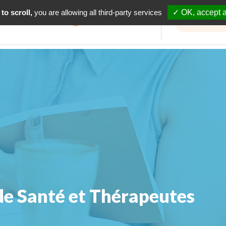
to scroll,
you are allowing all third-party services
✓ OK, accept a
Informations travaux
de Santé et Thérapeutes