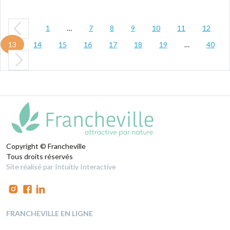
1
…
7
8
9
10
11
12
13
14
15
16
17
18
19
…
40
Copyright © Francheville
Tous droits réservés
Site réalisé par Intuitiv Interactive
FRANCHEVILLE EN LIGNE