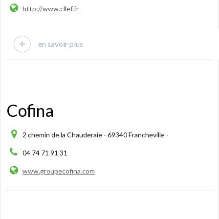
http://www.cllef.fr
en savoir plus
Cofina
2 chemin de la Chauderaie - 69340 Francheville -
04 74 71 91 31
www.groupecofina.com