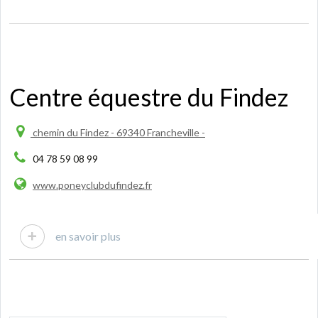
Centre équestre du Findez
chemin du Findez - 69340 Francheville -
04 78 59 08 99
www.poneyclubdufindez.fr
en savoir plus