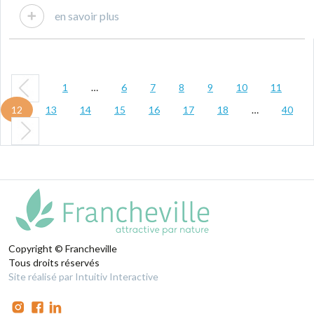
en savoir plus
1
…
6
7
8
9
10
11
12
13
14
15
16
17
18
…
40
Copyright © Francheville
Tous droits réservés
Site réalisé par Intuitiv Interactive