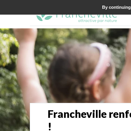
By continuing 
Francheville renf
!