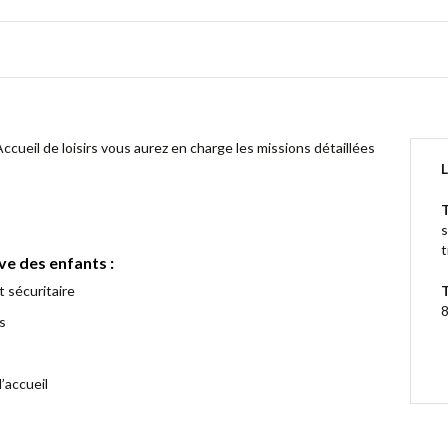
ccueil de loisirs vous aurez en charge les missions détaillées
L
T
s
t
ive des enfants :
 sécuritaire
8
ts
’accueil