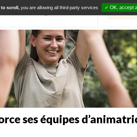
to scroll,
you are allowing all third-party services
✓ OK, accept a
Informations travaux
orce ses équipes d’animatri