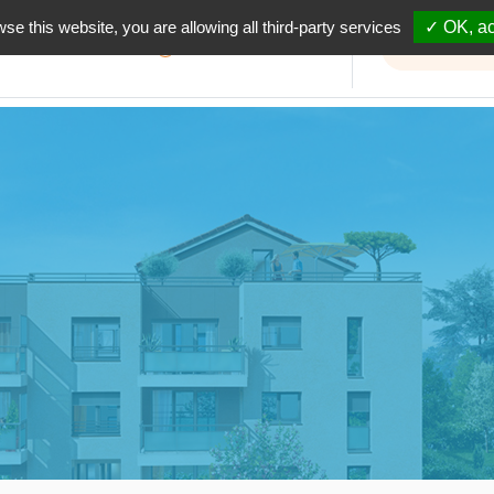
wse this website, you are allowing all third-party services
✓ OK, ac
Informations travaux