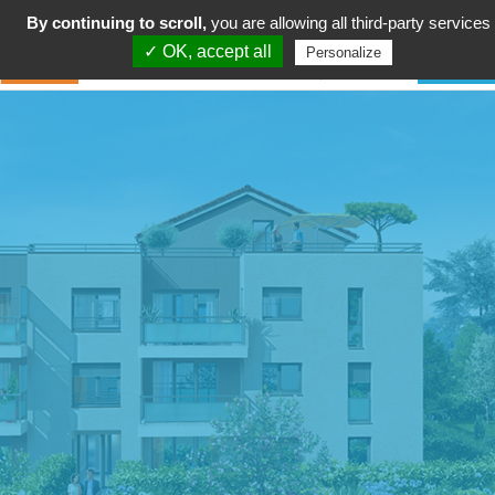
By continuing to scroll,
you are allowing all third-party services
✓ OK, accept all
Personalize
Accueil Loisirs