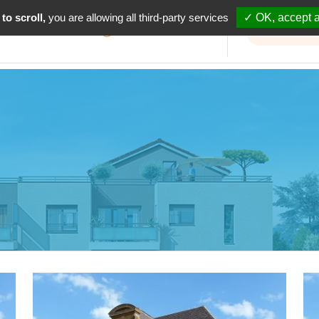
to scroll,
you are allowing all third-party services
✓ OK, accept a
Informations travaux