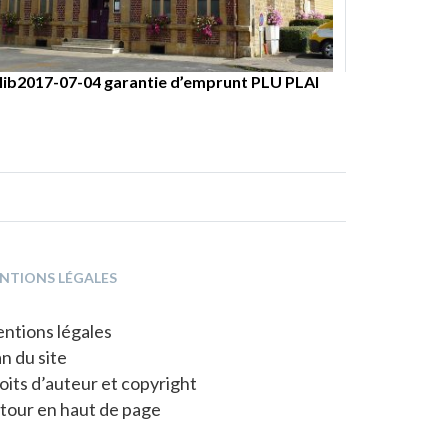
pouvoir de signature au Maire relative aux
s
s locations de salles municipales
ib2017-07-13 subvention pour la création de logements locat
ib2017-07-10 décision modificative 2017 n°1
lib2017-07-07 produits Irrécouvrables
lib2017-07-04 garantie d’emprunt PLU PLAI
NTIONS LÉGALES
ntions légales
an du site
oits d’auteur et copyright
tour en haut de page