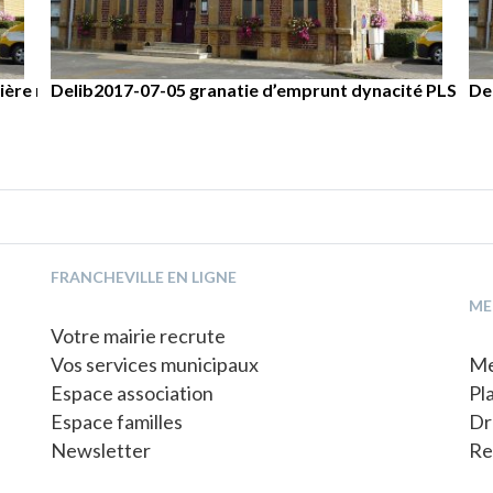
r la participation financière au titre de la démoustication
antées
adastrale BN 98
ère rhone-alpes
Delib2017-07-14 délibération portant délégation de 
Delib2017-07-11 mise en oeuvre des rythmes scolaire
Delib2017-07-08 modification et création des tarifs de
Delib2017-07-05 granatie d’emprunt dynacité PLS
Del
Del
De
De
autorisations d’urbanisme
1
2
3
4
FRANCHEVILLE EN LIGNE
ME
Votre mairie recrute
Vos services municipaux
Me
Espace association
Pl
Espace familles
Dr
Newsletter
Re