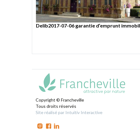
Delib2017-07-15 autorisation au maire à verse
Delib2017-07-12 subventions classes transpl
Delib2017-07-09 acquisition d’une parcelle c
Delib2017-07-06 garantie d’emprunt immobili
2017
Copyright © Francheville
Tous droits réservés
Site réalisé par Intuitiv Interactive