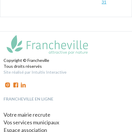
TAEKWONDO
TAEKWONDO
9
10
11
12
13
14
…
31
Copyright © Francheville
Tous droits réservés
Site réalisé par Intuitiv Interactive
FRANCHEVILLE EN LIGNE
Votre mairie recrute
Vos services municipaux
Espace association