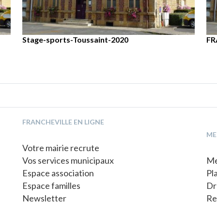
ourg du 19 octobre au 30 octobre 2020
PERISCOLAIRE_ MENUS NOVEMBRE DECEMBRE 2020
accompagnement-scolaire
Dossier d’inscription pour les 6-8 ans
Stage-sports-Toussaint-2020
co
Tar
Dé
FR
6
7
8
9
10
11
12
13
14
15
FRANCHEVILLE EN LIGNE
ME
Votre mairie recrute
Vos services municipaux
Me
Espace association
Pl
Espace familles
Dr
Newsletter
Re