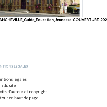
llege
ifs stages sportifs
couvrez le planning des 9-12 ans
ANCHEVILLE_Guide_Education_Jeunesse-COUVERTURE-202
16
…
31
NTIONS LÉGALES
ntions légales
an du site
oits d’auteur et copyright
tour en haut de page