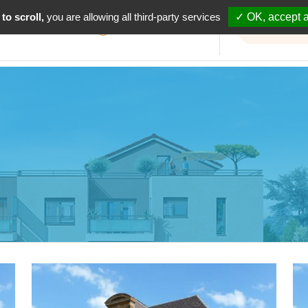
to scroll,
you are allowing all third-party services
✓ OK, accept a
Informations travaux