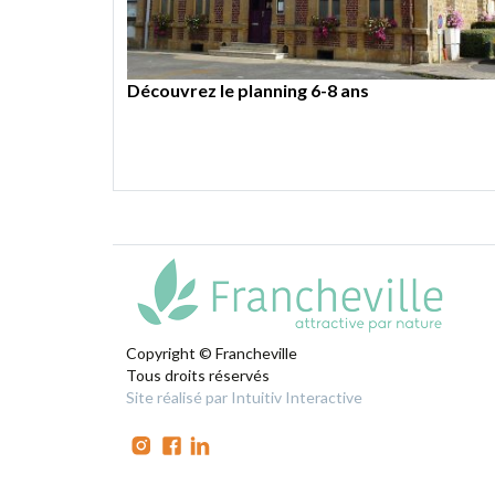
ALLERGENES GOUTER DES MERCREDIS
Programme Accueil de loisirs municipal du B
Dossier d’inscription pour les 9-12 ans
Découvrez le planning 6-8 ans
1
…
4
5
Copyright © Francheville
Tous droits réservés
Site réalisé par Intuitiv Interactive