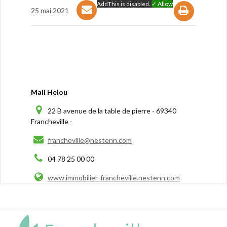
AddThis is disabled.
✓ Allow
25 mai 2021
Mali Helou
22 B avenue de la table de pierre - 69340
Francheville -
francheville@nestenn.com
04 78 25 00 00
www.immobilier-francheville.nestenn.com