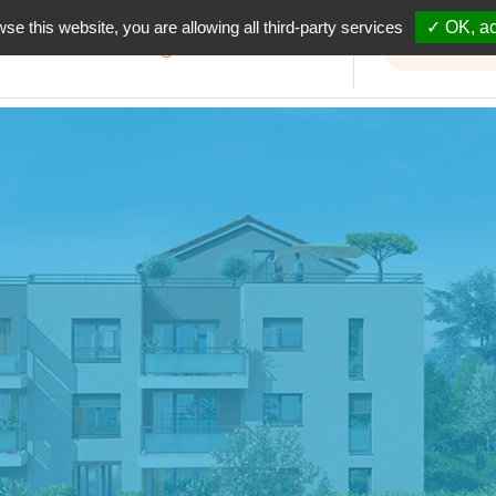
wse this website, you are allowing all third-party services
✓ OK, ac
Informations travaux