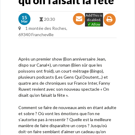
qu’on faisait la fête
AddThis is
15
20:30
disabled.
Mar
✓ Allow
1 montée des Roches,
69340 Francheville
Après un premier show (Bon anniversaire Jean,
dispo sur Canal+), un roman (Bien sûr que les
poissons ont froid), un court-métrage (Bingo),
plusieurs podcasts (Les Gens Qui Doutent,..) et
quatre ans de chroniques sur France Inter, Fanny
Ruwet revient avec son nouveau spectacle « On
disait qu’on faisait la fête ».
Comment se faire de nouveaux amis en étant adulte
et sobre ? Où vont les émotions que l’on ne
s’autorise pas à ressentir ? Quelle est la meilleure
manière de faire disparaître un corps ? Jusqu’où
doit-on faire semblant d’aimer un cadeau qu’on